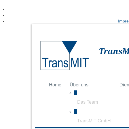
Impre
TransM
Home
Über uns
Dien
Das Team
TransMIT GmbH